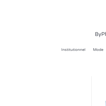
Aller
au
contenu
ByPh
Institutionnel
Mode