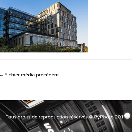
Navigation
←
Fichier média précédent
des
articles
Tous droits de reproduction réservés © ByPhoto 2017