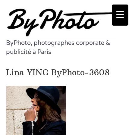
Aller
au
contenu
ByPhoto, photographes corporate &
publicité à Paris
Lina YING ByPhoto-3608