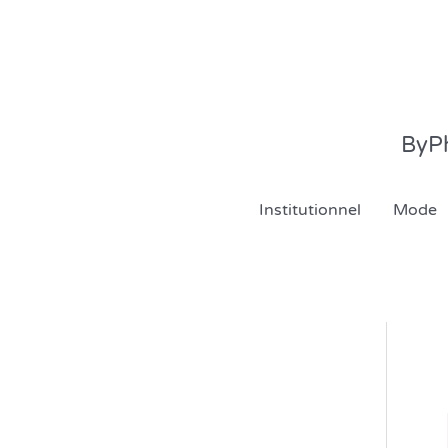
Aller
au
contenu
ByPh
Institutionnel
Mode