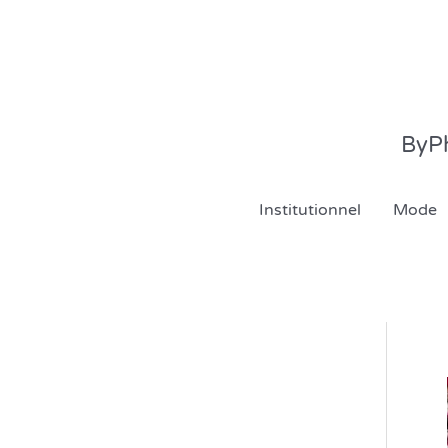
Aller
au
contenu
ByPh
Institutionnel
Mode