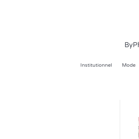
Aller
au
contenu
ByPh
Institutionnel
Mode